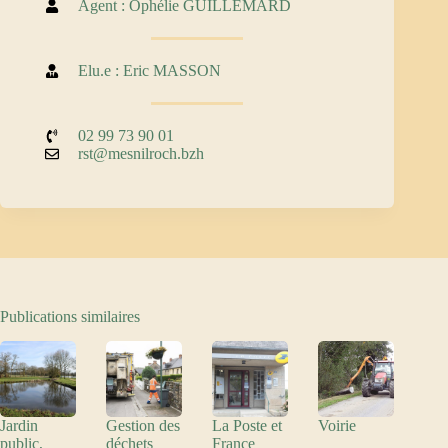
Agent : Ophélie GUILLEMARD
Elu.e : Eric MASSON
02 99 73 90 01
rst@mesnilroch.bzh
Publications similaires
Jardin
Gestion des
La Poste et
Voirie
public,
déchets
France