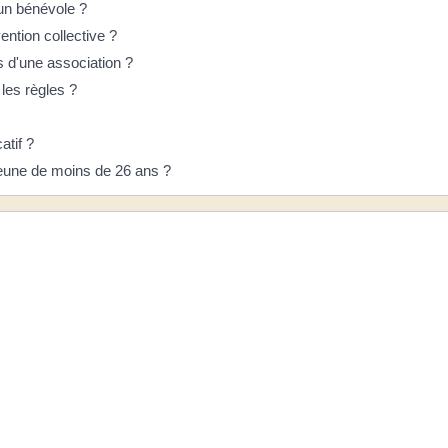
un bénévole ?
ntion collective ?
s d'une association ?
 les règles ?
atif ?
jeune de moins de 26 ans ?