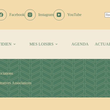
Facebook
Instagram
YouTube
Au
résu
IDIEN
MES LOISIRS
AGENDA
ACTUAL
ciations
ratives Associations