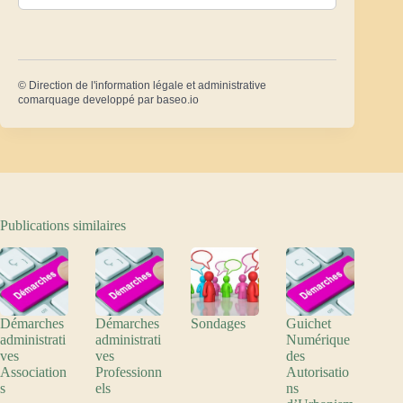
©
Direction de l'information légale et administrative
comarquage developpé par
baseo.io
Publications similaires
Démarches
Démarches
Sondages
Guichet
administrati
administrati
Numérique
ves
ves
des
Association
Professionn
Autorisatio
s
els
ns