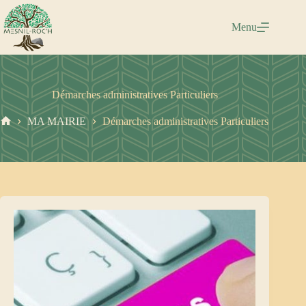
Passer
au
Menu
contenu
Démarches administratives Particuliers
MA MAIRIE
Démarches administratives Particuliers
Accueil