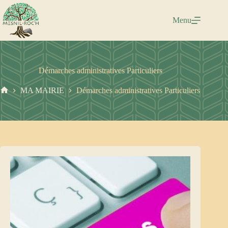
Passer
au
Menu
contenu
Démarches administratives Particuliers
MA MAIRIE
Démarches administratives Particuliers
Accueil