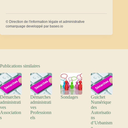
©
Direction de l'information légale et administrative
comarquage developpé par
baseo.io
Publications similaires
Démarches
Démarches
Sondages
Guichet
administrati
administrati
Numérique
ves
ves
des
Association
Professionn
Autorisatio
s
els
ns
d’Urbanism
e