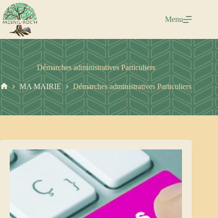
Passer
au
Menu
contenu
Démarches administratives Particuliers
MA MAIRIE
Démarches administratives Particuliers
Accueil