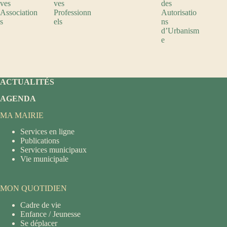
ves
ves
des
Association
Professionn
Autorisatio
s
els
ns
d’Urbanism
e
ACTUALITÉS
AGENDA
MA MAIRIE
Services en ligne
Publications
Services municipaux
Vie municipale
MON QUOTIDIEN
Cadre de vie
Enfance / Jeunesse
Se déplacer