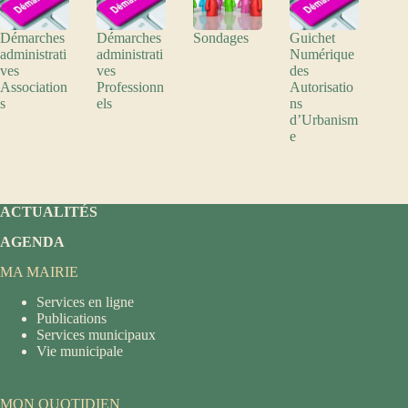
Démarches
Démarches
Sondages
Guichet
administrati
administrati
Numérique
ves
ves
des
Association
Professionn
Autorisatio
s
els
ns
d’Urbanism
e
ACTUALITÉS
AGENDA
MA MAIRIE
Services en ligne
Publications
Services municipaux
Vie municipale
MON QUOTIDIEN