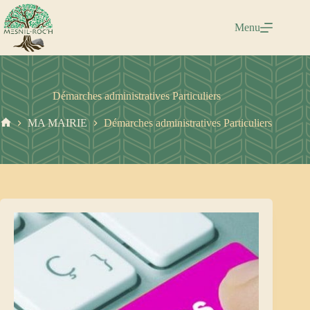
Passer
au
Menu
contenu
Démarches administratives Particuliers
MA MAIRIE
Démarches administratives Particuliers
Accueil