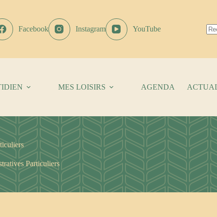
Facebook
Instagram
YouTube
Au
résu
IDIEN
MES LOISIRS
AGENDA
ACTUAL
iculiers
ratives Particuliers