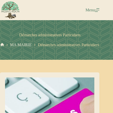
Passer
au
Menu
contenu
Démarches administratives Particuliers
MA MAIRIE
Démarches administratives Particuliers
Accueil