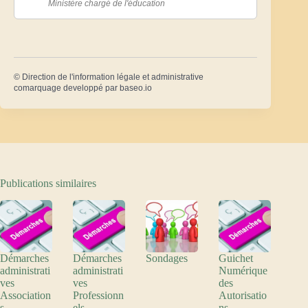
Ministère chargé de l'éducation
©
Direction de l'information légale et administrative
comarquage developpé par
baseo.io
Publications similaires
Démarches
Démarches
Sondages
Guichet
administrati
administrati
Numérique
ves
ves
des
Association
Professionn
Autorisatio
s
els
ns