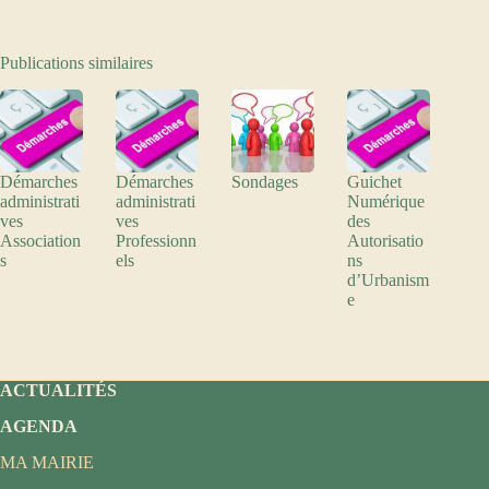
Publications similaires
Démarches
Démarches
Sondages
Guichet
administrati
administrati
Numérique
ves
ves
des
Association
Professionn
Autorisatio
s
els
ns
d’Urbanism
e
ACTUALITÉS
AGENDA
MA MAIRIE