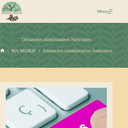
Passer
au
Menu
contenu
Démarches administratives Particuliers
MA MAIRIE
Démarches administratives Particuliers
Accueil