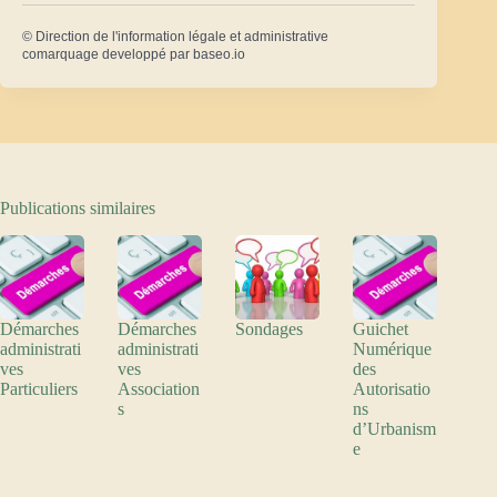
©
Direction de l'information légale et administrative
comarquage developpé par
baseo.io
Publications similaires
Démarches
Démarches
Sondages
Guichet
administrati
administrati
Numérique
ves
ves
des
Particuliers
Association
Autorisatio
s
ns
d’Urbanism
e