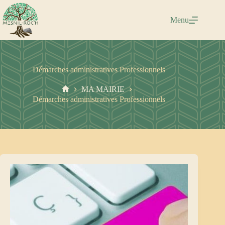
Passer
au
Menu
contenu
Démarches administratives Professionnels
MA MAIRIE
Accueil
Démarches administratives Professionnels