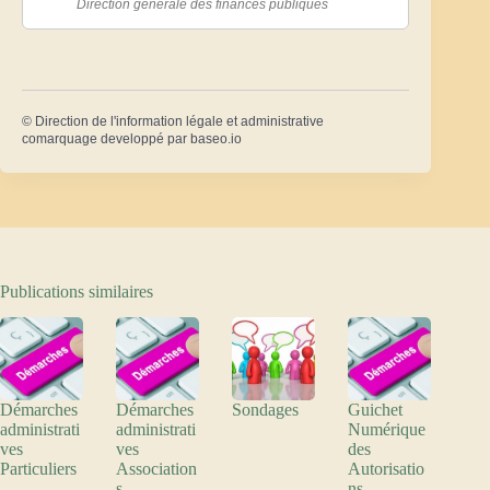
Direction générale des finances publiques
©
Direction de l'information légale et administrative
comarquage developpé par
baseo.io
Publications similaires
Démarches
Démarches
Sondages
Guichet
administrati
administrati
Numérique
ves
ves
des
Particuliers
Association
Autorisatio
s
ns