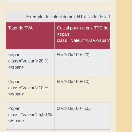
Exemple de calcul du prix HT à l'aide de la formule de 
Taux de TVA
Calcul pour un prix TTC de
Prix HT
<span
class="valeur">50 €</span>
<span
50x100/(100+20)
<span
class="valeur">20 %
class="
</span>
<span
50x100/(100+10)
<span
class="valeur">10 %
class="
</span>
<span
50x100/(100+5,5)
<span
class="valeur">5,50 %
class="
</span>