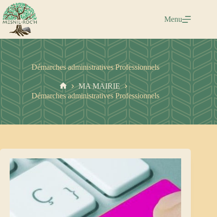
Passer
au
Menu
contenu
Démarches administratives Professionnels
MA MAIRIE
Accueil
Démarches administratives Professionnels